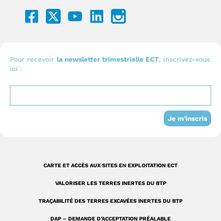
F
Y
L
I
a
o
i
c
c
u
n
o
e
t
k
n
b
u
e
I
Pour recevoir
la newsletter trimestrielle ECT
, inscrivez-vous
ici :
o
b
d
n
o
e
i
s
k
n
t
-
a
Je m'inscris
s
g
q
r
u
a
CARTE ET ACCÈS AUX SITES EN EXPLOITATION ECT
a
m
VALORISER LES TERRES INERTES DU BTP
r
TRAÇABILITÉ DES TERRES EXCAVÉES INERTES DU BTP
e
DAP – DEMANDE D’ACCEPTATION PRÉALABLE