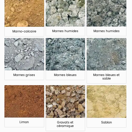
Marnes humides
Marnes humides
Marno-calcaire
Marnes grises
Marnes bleues et
Marnes bleues
sable
Limon
Gravats et
Sablon
céramique