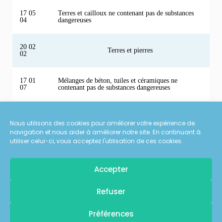
17 05
Terres et cailloux ne contenant pas de substances
04
dangereuses
20 02
Terres et pierres
02
17 01
Mélanges de béton, tuiles et céramiques ne
07
contenant pas de substances dangereuses
17 01
Briques
02
Nous utilisons des cookies pour améliorer votre expérience de
navigation et nous aider à améliorer notre site. En continuant à
utiliser celui-ci, vous acceptez l'utilisation de ces cookies.
17 01
Tuiles et céramiques
03
Accepter
17 01
Pour recevoir
Béton, roche
01
Refuser
les dernières actualités d'ECT
Préférences