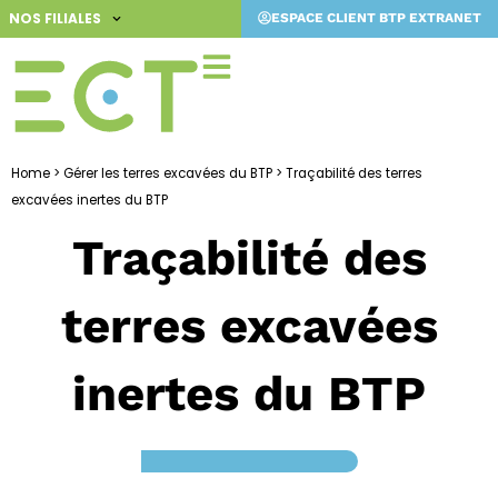
Aller
NOS FILIALES
ESPACE CLIENT BTP EXTRANET
au
contenu
Home
>
Gérer les terres excavées du BTP
>
Traçabilité des terres
excavées inertes du BTP
Traçabilité des
terres excavées
inertes du BTP