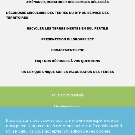
AMÉNAGER, RENATURER DES ESPACES DÉLAISSÉS
L’ÉCONOMIE CIRCULAIRE DES TERRES DU BTP AU SERVICE DES
TERRITOIRES
RECYCLER LES TERRES INERTES EN SOL FERTILE
PRÉSENTATION DU GROUPE ECT
ENGAGEMENTS RSE
FAQ : NOS RÉPONSES À VOS QUESTIONS
UN LEXIQUE UNIQUE SUR LA VALORISATION DES TERRES
Tous droits réservés
Mentions légales
Politique de confidentialité
Nous utilisons des cookies pour améliorer votre expérience de
navigation et nous aider à améliorer notre site. En continuant à
Gestion des cookies
utiliser celui-ci, vous acceptez l'utilisation de ces cookies.