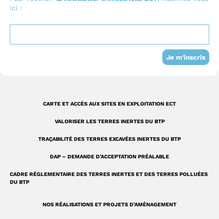
b
u
e
I
ici :
o
b
d
n
o
e
i
s
k
n
t
-
a
Je m'inscris
s
g
q
r
u
a
CARTE ET ACCÈS AUX SITES EN EXPLOITATION ECT
a
m
VALORISER LES TERRES INERTES DU BTP
r
TRAÇABILITÉ DES TERRES EXCAVÉES INERTES DU BTP
e
DAP – DEMANDE D’ACCEPTATION PRÉALABLE
CADRE RÉGLEMENTAIRE DES TERRES INERTES ET DES TERRES POLLUÉES
DU BTP
NOS RÉALISATIONS ET PROJETS D’AMÉNAGEMENT