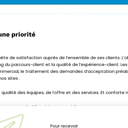
une priorité
ête de satisfaction auprès de l’ensemble de ses clients. L
’o
g du parcours-client et la qualité de l’expérience-client. Le
mmercial, le traitement des demandes d’acceptation préalab
os sites .
 qualité des équipes, de l’offre et des services. Et conforte 
compagnement et le suivi commercial
ccompagnement et le traitement des demandes de DAP (de
Pour recevoir
ité des informations pour accéder à nos sites