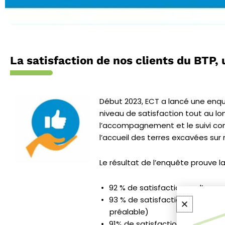
La satisfaction de nos clients du BTP, 
Début 2023, ECT a lancé une enqu
niveau de satisfaction tout au lon
l’accompagnement et le suivi co
l’accueil des terres excavées sur n
Le résultat de l’enquête prouve la
92 % de satisfaction sur l’ac
93 % de satisfaction sur l’a
préalable)
91% de satisfaction sur la qual