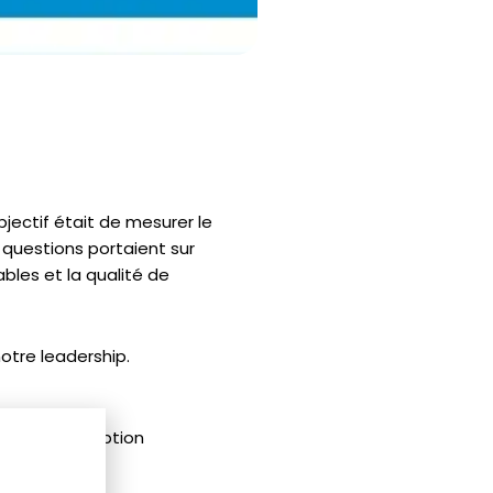
bjectif était de mesurer le
s questions portaient sur
les et la qualité de
notre leadership.
mande d’acception