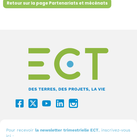
Retour sur la page Partenariats et mécénats
F
Y
L
I
a
o
i
c
c
u
n
o
e
t
k
n
b
u
e
I
Pour recevoir
la newsletter trimestrielle ECT
, inscrivez-vous
ici :