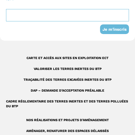
o
b
d
n
o
e
i
s
k
n
t
-
a
Je m'inscris
s
g
q
r
u
a
CARTE ET ACCÈS AUX SITES EN EXPLOITATION ECT
a
m
VALORISER LES TERRES INERTES DU BTP
r
TRAÇABILITÉ DES TERRES EXCAVÉES INERTES DU BTP
e
DAP – DEMANDE D’ACCEPTATION PRÉALABLE
CADRE RÉGLEMENTAIRE DES TERRES INERTES ET DES TERRES POLLUÉES
DU BTP
NOS RÉALISATIONS ET PROJETS D’AMÉNAGEMENT
AMÉNAGER, RENATURER DES ESPACES DÉLAISSÉS