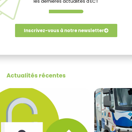
ent et quantitativement les demandes exprimées par réserva
les dernières actualités d'ECT
pondre à leurs besoins dans les prochains jours et semaines.
Inscrivez-vous à notre newsletter
Actualités récentes