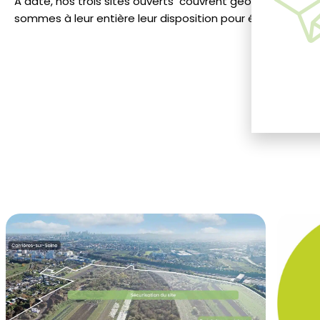
A date, nos trois sites ouverts couvrent géographiquem
sommes à leur entière leur disposition pour étudier et ré