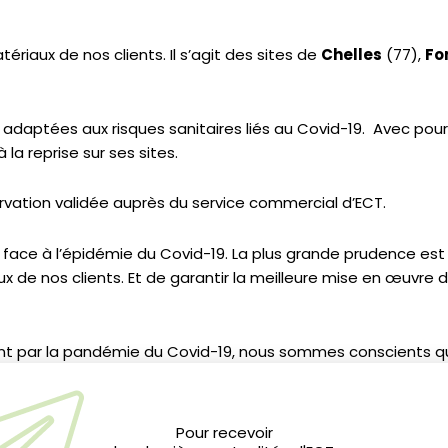
ériaux de nos clients. Il s’agit des sites de
Chelles
(77),
Fo
 adaptées aux risques sanitaires liés au Covid-19. Avec pour
la reprise sur ses sites.
ervation validée auprès du service commercial d’ECT.
 face à l’épidémie du Covid-19. La plus grande prudence est 
 de nos clients. Et de garantir la meilleure mise en œuvre d
nt par la pandémie du Covid-19, nous sommes conscients qu
e du BTP, à une double condition, que la mise en œuvre des
excavées puissent disposer d’un exutoire.
Pour recevoir