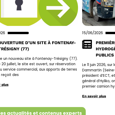
026
15/06/2026
OUVERTURE D’UN SITE À FONTENAY-
PREMIÈR
TRÉSIGNY (77)
HYDROGÈ
PUBLICS
e un nouveau site à Fontenay-Trésigny (77).
 20 juillet, le site est ouvert, sur réservation
Le 11 juin 2026, sur
u service commercial, aux apports de terres
Dammartin (Seine-
Il reçoit des
président d’ECT, e
général d’Hyliko, o
 plus
premier camion hy
En savoir plus
les actualités et contenus experts