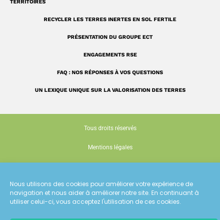
TERRITOIRES
RECYCLER LES TERRES INERTES EN SOL FERTILE
PRÉSENTATION DU GROUPE ECT
ENGAGEMENTS RSE
FAQ : NOS RÉPONSES À VOS QUESTIONS
UN LEXIQUE UNIQUE SUR LA VALORISATION DES TERRES
Tous droits réservés
Mentions légales
Politique de confidentialité
Nous utilisons des cookies pour améliorer votre expérience de
Gestion des cookies
navigation et nous aider à améliorer notre site. En continuant à
utiliser celui-ci, vous acceptez l'utilisation de ces cookies.
Conception : Siouxe