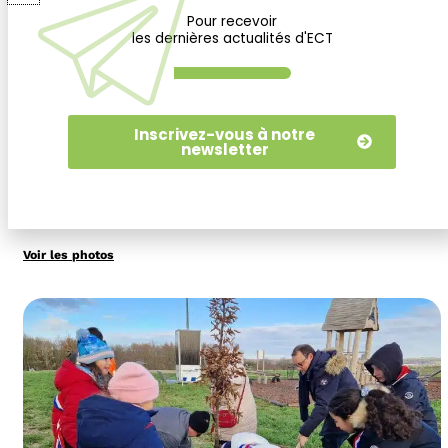
Pour recevoir
les dernières actualités d'ECT
22/01/2026
PLANTATIONS PÉDAGOGIQUES SUR LE FUTUR
Inscrivez-vous à notre
PARC DE LA MARE AUX SAULES À PLAISIR
newsletter
23 élèves de CM1 et CM2 de l’école Louis Pergaud de Plaisir (78)
ont planté 400 jeunes arbres et arbustes, participant au
boisement du futur parc. Cette action de sensibilisation
Voir les photos