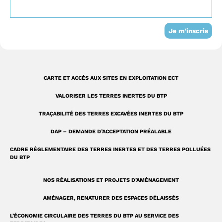
o
e
i
s
k
n
t
-
a
Je m'inscris
s
g
q
r
u
a
CARTE ET ACCÈS AUX SITES EN EXPLOITATION ECT
a
m
VALORISER LES TERRES INERTES DU BTP
r
TRAÇABILITÉ DES TERRES EXCAVÉES INERTES DU BTP
e
DAP – DEMANDE D’ACCEPTATION PRÉALABLE
CADRE RÉGLEMENTAIRE DES TERRES INERTES ET DES TERRES POLLUÉES
DU BTP
NOS RÉALISATIONS ET PROJETS D’AMÉNAGEMENT
AMÉNAGER, RENATURER DES ESPACES DÉLAISSÉS
L’ÉCONOMIE CIRCULAIRE DES TERRES DU BTP AU SERVICE DES