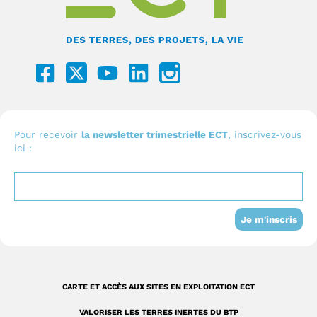
F
Y
L
I
a
o
i
c
c
u
n
o
e
t
k
n
b
u
e
I
Pour recevoir
la newsletter trimestrielle ECT
, inscrivez-vous
ici :
o
b
d
n
o
e
i
s
k
n
t
-
a
Je m'inscris
s
g
q
r
u
a
CARTE ET ACCÈS AUX SITES EN EXPLOITATION ECT
a
m
VALORISER LES TERRES INERTES DU BTP