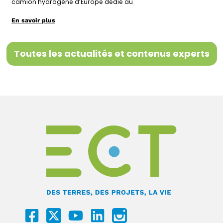
camion hydrogène d’Europe dédié au
En savoir plus
Toutes les actualités et contenus experts
F
Y
L
I
a
o
i
c