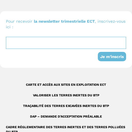
c
u
n
o
e
t
k
n
b
u
e
I
Pour recevoir
la newsletter trimestrielle ECT
, inscrivez-vous
ici :
o
b
d
n
o
e
i
s
k
n
t
-
a
Je m'inscris
s
g
q
r
u
a
CARTE ET ACCÈS AUX SITES EN EXPLOITATION ECT
a
m
VALORISER LES TERRES INERTES DU BTP
r
TRAÇABILITÉ DES TERRES EXCAVÉES INERTES DU BTP
e
DAP – DEMANDE D’ACCEPTATION PRÉALABLE
CADRE RÉGLEMENTAIRE DES TERRES INERTES ET DES TERRES POLLUÉES
DU BTP