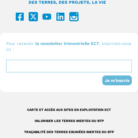
F
Y
L
I
a
o
i
c
c
u
n
o
e
t
k
n
b
u
e
I
Pour recevoir
la newsletter trimestrielle ECT
, inscrivez-vous
ici :
o
b
d
n
o
e
i
s
k
n
t
-
a
Je m'inscris
s
g
q
r
u
a
CARTE ET ACCÈS AUX SITES EN EXPLOITATION ECT
a
m
VALORISER LES TERRES INERTES DU BTP
r
TRAÇABILITÉ DES TERRES EXCAVÉES INERTES DU BTP
e