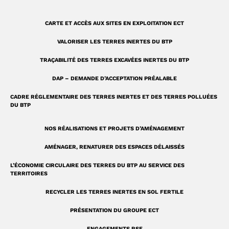
q
r
u
a
CARTE ET ACCÈS AUX SITES EN EXPLOITATION ECT
a
m
VALORISER LES TERRES INERTES DU BTP
r
TRAÇABILITÉ DES TERRES EXCAVÉES INERTES DU BTP
e
DAP – DEMANDE D’ACCEPTATION PRÉALABLE
CADRE RÉGLEMENTAIRE DES TERRES INERTES ET DES TERRES POLLUÉES
DU BTP
NOS RÉALISATIONS ET PROJETS D’AMÉNAGEMENT
AMÉNAGER, RENATURER DES ESPACES DÉLAISSÉS
L’ÉCONOMIE CIRCULAIRE DES TERRES DU BTP AU SERVICE DES
TERRITOIRES
RECYCLER LES TERRES INERTES EN SOL FERTILE
PRÉSENTATION DU GROUPE ECT
ENGAGEMENTS RSE