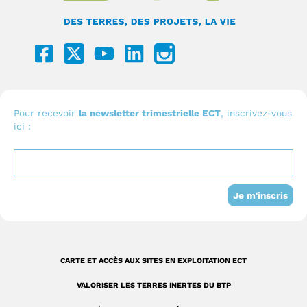
F
Y
L
I
a
o
i
c
c
u
n
o
e
t
k
n
b
u
e
I
Pour recevoir
la newsletter trimestrielle ECT
, inscrivez-vous
ici :
o
b
d
n
o
e
i
s
k
n
t
-
a
Je m'inscris
s
g
q
r
u
a
CARTE ET ACCÈS AUX SITES EN EXPLOITATION ECT
a
m
VALORISER LES TERRES INERTES DU BTP
r