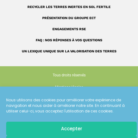
RECYCLER LES TERRES INERTES EN SOL FERTILE
PRÉSENTATION DU GROUPE ECT
ENGAGEMENTS RSE
FAQ : NOS RÉPONSES À VOS QUESTIONS
UN LEXIQUE UNIQUE SUR LA VALORISATION DES TERRES
Tous droits réservés
Mentions légales
Politique de confidentialité
Nous utilisons des cookies pour améliorer votre expérience de
navigation et nous aider à améliorer notre site. En continuant à
utiliser celui-ci, vous acceptez l'utilisation de ces cookies.
Gestion des cookies
Conception : Siouxe
Accepter
Pour recevoir