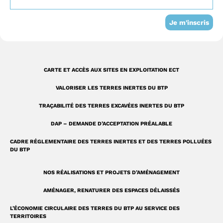
k
n
t
-
a
Je m'inscris
s
g
q
r
u
a
CARTE ET ACCÈS AUX SITES EN EXPLOITATION ECT
a
m
VALORISER LES TERRES INERTES DU BTP
r
TRAÇABILITÉ DES TERRES EXCAVÉES INERTES DU BTP
e
DAP – DEMANDE D’ACCEPTATION PRÉALABLE
CADRE RÉGLEMENTAIRE DES TERRES INERTES ET DES TERRES POLLUÉES
DU BTP
NOS RÉALISATIONS ET PROJETS D’AMÉNAGEMENT
AMÉNAGER, RENATURER DES ESPACES DÉLAISSÉS
L’ÉCONOMIE CIRCULAIRE DES TERRES DU BTP AU SERVICE DES
TERRITOIRES