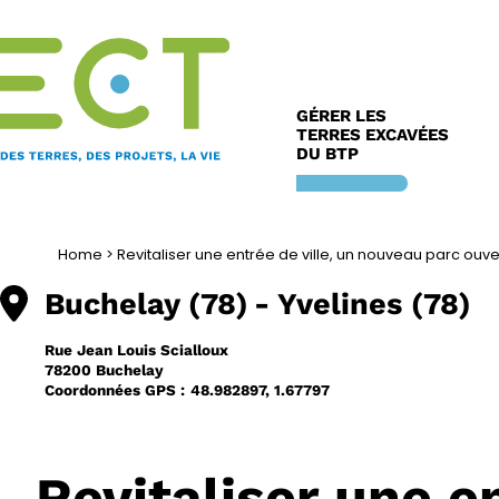
Aller
au
contenu
GÉRER LES
TERRES EXCAVÉES
DU BTP
Home
>
Revitaliser une entrée de ville, un nouveau parc ouve
Buchelay (78)
- Yvelines (78)
Rue Jean Louis Scialloux
78200 Buchelay
Coordonnées GPS :
48.982897, 1.67797
Revitaliser une e