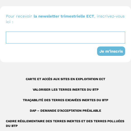
c
u
n
o
e
t
k
n
b
u
e
I
Pour recevoir
la newsletter trimestrielle ECT
, inscrivez-vous
ici :
o
b
d
n
o
e
i
s
k
n
t
-
a
Je m'inscris
s
g
q
r
u
a
CARTE ET ACCÈS AUX SITES EN EXPLOITATION ECT
a
m
VALORISER LES TERRES INERTES DU BTP
r
TRAÇABILITÉ DES TERRES EXCAVÉES INERTES DU BTP
e
DAP – DEMANDE D’ACCEPTATION PRÉALABLE
CADRE RÉGLEMENTAIRE DES TERRES INERTES ET DES TERRES POLLUÉES
DU BTP