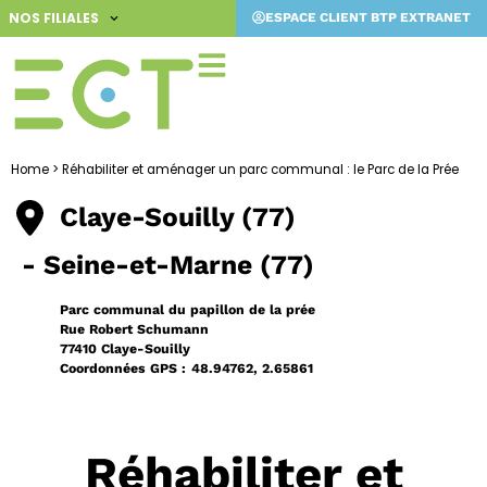
Aller
NOS FILIALES
ESPACE CLIENT BTP EXTRANET
au
contenu
Home
>
Réhabiliter et aménager un parc communal : le Parc de la Prée
Claye-Souilly (77)
- Seine-et-Marne (77)
Parc communal du papillon de la prée
Rue Robert Schumann
77410 Claye-Souilly
Coordonnées GPS :
48.94762, 2.65861
Réhabiliter et