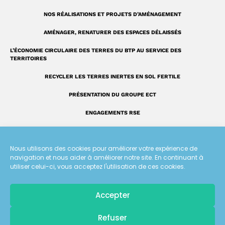
NOS RÉALISATIONS ET PROJETS D’AMÉNAGEMENT
AMÉNAGER, RENATURER DES ESPACES DÉLAISSÉS
L’ÉCONOMIE CIRCULAIRE DES TERRES DU BTP AU SERVICE DES
TERRITOIRES
RECYCLER LES TERRES INERTES EN SOL FERTILE
PRÉSENTATION DU GROUPE ECT
ENGAGEMENTS RSE
FAQ : NOS RÉPONSES À VOS QUESTIONS
Nous utilisons des cookies pour améliorer votre expérience de
UN LEXIQUE UNIQUE SUR LA VALORISATION DES TERRES
navigation et nous aider à améliorer notre site. En continuant à
utiliser celui-ci, vous acceptez l'utilisation de ces cookies.
Tous droits réservés
Accepter
Mentions légales
Pour recevoir
Refuser
les dernières actualités d'ECT