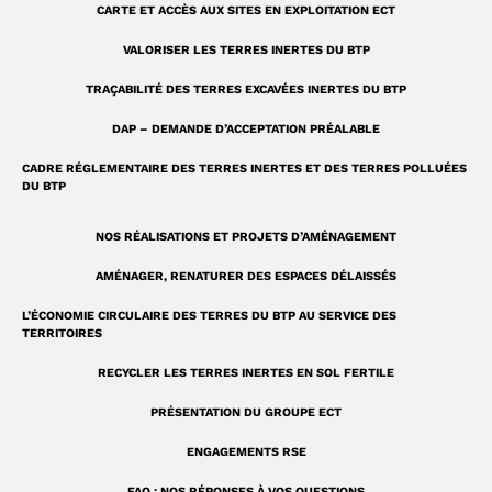
u
a
CARTE ET ACCÈS AUX SITES EN EXPLOITATION ECT
a
m
VALORISER LES TERRES INERTES DU BTP
r
TRAÇABILITÉ DES TERRES EXCAVÉES INERTES DU BTP
e
DAP – DEMANDE D’ACCEPTATION PRÉALABLE
CADRE RÉGLEMENTAIRE DES TERRES INERTES ET DES TERRES POLLUÉES
DU BTP
NOS RÉALISATIONS ET PROJETS D’AMÉNAGEMENT
AMÉNAGER, RENATURER DES ESPACES DÉLAISSÉS
L’ÉCONOMIE CIRCULAIRE DES TERRES DU BTP AU SERVICE DES
TERRITOIRES
RECYCLER LES TERRES INERTES EN SOL FERTILE
PRÉSENTATION DU GROUPE ECT
ENGAGEMENTS RSE
FAQ : NOS RÉPONSES À VOS QUESTIONS