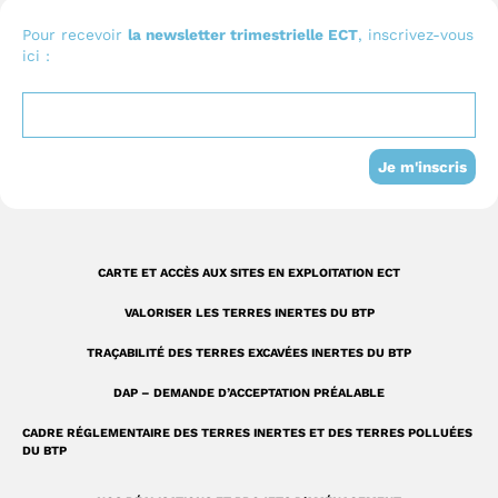
e
t
k
n
b
u
e
I
Pour recevoir
la newsletter trimestrielle ECT
, inscrivez-vous
ici :
o
b
d
n
o
e
i
s
k
n
t
-
a
Je m'inscris
s
g
q
r
u
a
CARTE ET ACCÈS AUX SITES EN EXPLOITATION ECT
a
m
VALORISER LES TERRES INERTES DU BTP
r
TRAÇABILITÉ DES TERRES EXCAVÉES INERTES DU BTP
e
DAP – DEMANDE D’ACCEPTATION PRÉALABLE
CADRE RÉGLEMENTAIRE DES TERRES INERTES ET DES TERRES POLLUÉES
DU BTP