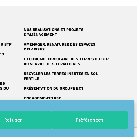
NOS RÉALISATIONS ET PROJETS
D’AMÉNAGEMENT
DU BTP
AMÉNAGER, RENATURER DES ESPACES
DÉLAISSÉS
ES
L’ÉCONOMIE CIRCULAIRE DES TERRES DU BTP
AU SERVICE DES TERRITOIRES
RECYCLER LES TERRES INERTES EN SOL
FERTILE
RES
ES DU
PRÉSENTATION DU GROUPE ECT
ENGAGEMENTS RSE
FAQ : NOS RÉPONSES À VOS QUESTIONS
UN LEXIQUE UNIQUE SUR LA VALORISATION
Refuser
Préférences
DES TERRES