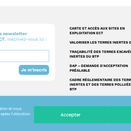
CARTE ET ACCÈS AUX SITES EN
a newsletter
EXPLOITATION ECT
ECT
, inscrivez-vous ici :
VALORISER LES TERRES INERTES 
TRAÇABILITÉ DES TERRES EXCAVÉ
INERTES DU BTP
DAP – DEMANDE D’ACCEPTATION
Je m'inscris
PRÉALABLE
CADRE RÉGLEMENTAIRE DES TER
INERTES ET DES TERRES POLLUÉ
BTP
ation et nous
eptez l'utilisation
Accepter