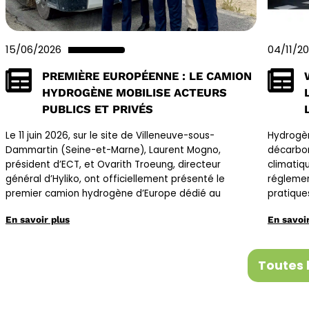
15/06/2026
04/11/2
PREMIÈRE EUROPÉENNE : LE CAMION
HYDROGÈNE MOBILISE ACTEURS
PUBLICS ET PRIVÉS
Le 11 juin 2026, sur le site de Villeneuve-sous-
Hydrogèn
Dammartin (Seine-et-Marne), Laurent Mogno,
décarbon
président d’ECT, et Ovarith Troeung, directeur
climatiq
général d’Hyliko, ont officiellement présenté le
réglemen
premier camion hydrogène d’Europe dédié au
pratique
En savoir plus
En savoir
Toutes 