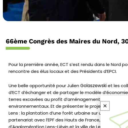
66ème Congrès des Maires du Nord, 3
Pour la première année, ECT s’est rendu dans le Nord pour
rencontre des élus locaux et des Présidents d’EPCI.
Une belle opportunité pour Julien
Golaszewski
et les co
d’ECT d’échanger et de partager le modèle d’économie 
terres excavées au profit d’aménagements durables e
environnementaux. Et de
présenter le projet en cours de
Lens : la plantation d’une forêt urbaine sur une friche ind
partenariat avec l’EPF des Hauts de France, la Commun
d’Agglomération Lens-Liévin et la ville de Lens.