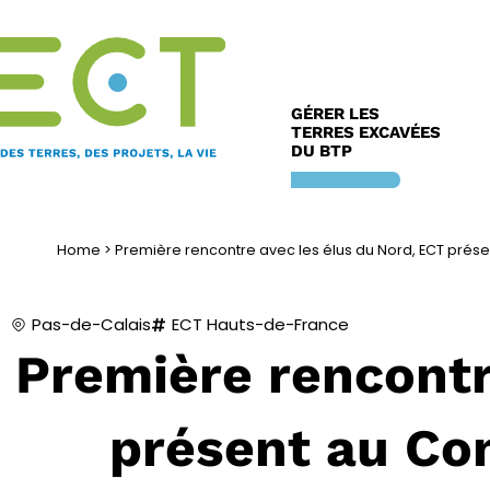
Aller
au
contenu
GÉRER LES
TERRES EXCAVÉES
DU BTP
Home
>
Première rencontre avec les élus du Nord, ECT prés
Pas-de-Calais
ECT Hauts-de-France
Première rencontr
présent au Co