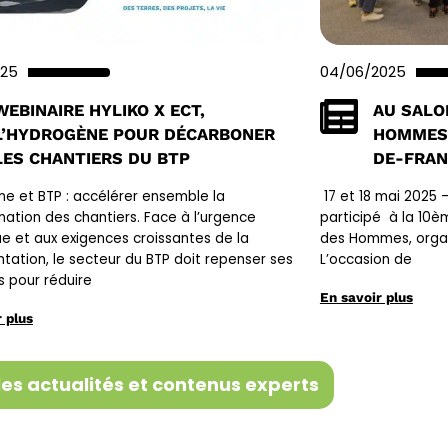
025
04/06/2025
WEBINAIRE HYLIKO X ECT,
AU SALO
L’HYDROGÈNE POUR DÉCARBONER
HOMMES 
LES CHANTIERS DU BTP
DE-FRAN
e et BTP : accélérer ensemble la
17 et 18 mai 2025
ation des chantiers. Face à l’urgence
participé à la 10è
ue et aux exigences croissantes de la
des Hommes, organi
tation, le secteur du BTP doit repenser ses
L’occasion de
s pour réduire
En savoir plus
 plus
les actualités et contenus experts