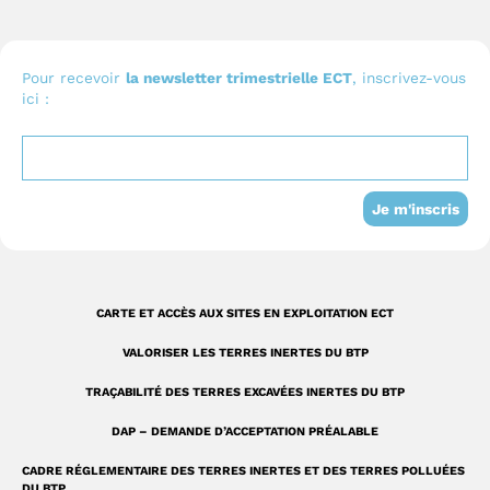
c
u
n
o
e
t
k
n
b
u
e
I
Pour recevoir
la newsletter trimestrielle ECT
, inscrivez-vous
ici :
o
b
d
n
o
e
i
s
k
n
t
-
a
Je m'inscris
s
g
q
r
u
a
CARTE ET ACCÈS AUX SITES EN EXPLOITATION ECT
a
m
VALORISER LES TERRES INERTES DU BTP
r
TRAÇABILITÉ DES TERRES EXCAVÉES INERTES DU BTP
e
DAP – DEMANDE D’ACCEPTATION PRÉALABLE
CADRE RÉGLEMENTAIRE DES TERRES INERTES ET DES TERRES POLLUÉES
DU BTP