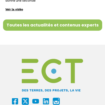
donne une seconde
Voir la vidéo
Toutes les actualités et contenus experts
F
Y
L
I
a
o
i
c