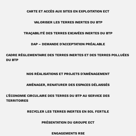
q
r
u
a
CARTE ET ACCÈS AUX SITES EN EXPLOITATION ECT
a
m
VALORISER LES TERRES INERTES DU BTP
r
TRAÇABILITÉ DES TERRES EXCAVÉES INERTES DU BTP
e
DAP – DEMANDE D’ACCEPTATION PRÉALABLE
CADRE RÉGLEMENTAIRE DES TERRES INERTES ET DES TERRES POLLUÉES
DU BTP
NOS RÉALISATIONS ET PROJETS D’AMÉNAGEMENT
AMÉNAGER, RENATURER DES ESPACES DÉLAISSÉS
L’ÉCONOMIE CIRCULAIRE DES TERRES DU BTP AU SERVICE DES
TERRITOIRES
RECYCLER LES TERRES INERTES EN SOL FERTILE
PRÉSENTATION DU GROUPE ECT
ENGAGEMENTS RSE