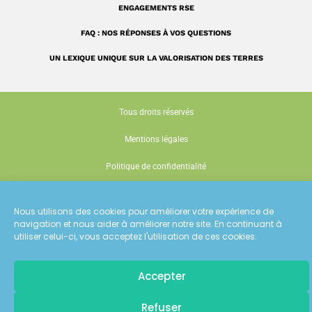
ENGAGEMENTS RSE
FAQ : NOS RÉPONSES À VOS QUESTIONS
UN LEXIQUE UNIQUE SUR LA VALORISATION DES TERRES
Tous droits réservés
Mentions légales
Politique de confidentialité
Gestion des cookies
Nous utilisons des cookies pour améliorer votre expérience de
Conception : Siouxe
navigation et nous aider à améliorer notre site. En continuant à
utiliser celui-ci, vous acceptez l'utilisation de ces cookies.
Accepter
Pour recevoir
Refuser
les dernières actualités d'ECT