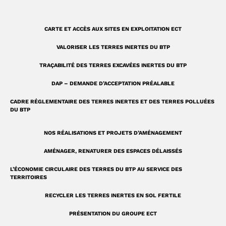
q
r
u
a
CARTE ET ACCÈS AUX SITES EN EXPLOITATION ECT
a
m
VALORISER LES TERRES INERTES DU BTP
r
TRAÇABILITÉ DES TERRES EXCAVÉES INERTES DU BTP
e
DAP – DEMANDE D’ACCEPTATION PRÉALABLE
CADRE RÉGLEMENTAIRE DES TERRES INERTES ET DES TERRES POLLUÉES
DU BTP
NOS RÉALISATIONS ET PROJETS D’AMÉNAGEMENT
AMÉNAGER, RENATURER DES ESPACES DÉLAISSÉS
L’ÉCONOMIE CIRCULAIRE DES TERRES DU BTP AU SERVICE DES
TERRITOIRES
RECYCLER LES TERRES INERTES EN SOL FERTILE
PRÉSENTATION DU GROUPE ECT